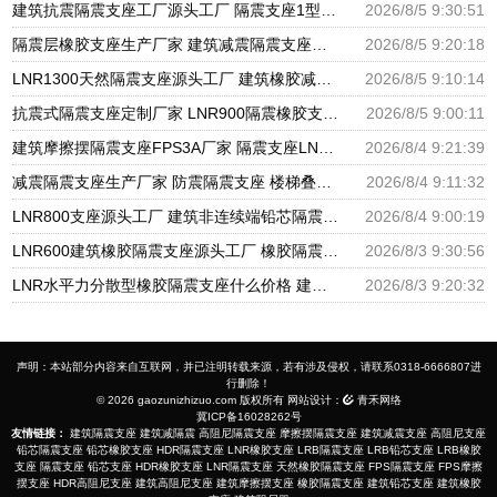
建筑抗震隔震支座工厂源头工厂 隔震支座1型厂家 500%隔震支座源头工厂
2026/8/5 9:30:51
隔震层橡胶支座生产厂家 建筑减震隔震支座工厂厂家 摩擦摆减隔震型支座生产厂家
2026/8/5 9:20:18
LNR1300天然隔震支座源头工厂 建筑橡胶减隔震支座 抗震支座厂家电话
2026/8/5 9:10:14
抗震式隔震支座定制厂家 LNR900隔震橡胶支座 LNR(H)D370*127橡胶隔震支座生产厂家
2026/8/5 9:00:11
建筑摩擦摆隔震支座FPS3A厂家 隔震支座LNR-700报价 建筑橡胶铅芯支座源头工厂
2026/8/4 9:21:39
减震隔震支座生产厂家 防震隔震支座 楼梯叠层橡胶隔震支座
2026/8/4 9:11:32
LNR800支座源头工厂 建筑非连续端铅芯隔震支座源头工厂 抗震减振支座
2026/8/4 9:00:19
LNR600建筑橡胶隔震支座源头工厂 橡胶隔震支座加工厂家 铅芯隔震支座厂家
2026/8/3 9:30:56
LNR水平力分散型橡胶隔震支座什么价格 建筑抗震式橡胶隔震支座定制 隔震支座LRB1200
2026/8/3 9:20:32
声明：本站部分内容来自互联网，并已注明转载来源，若有涉及侵权，请联系0318-6666807进
行删除！
© 2026 gaozunizhizuo.com 版权所有 网站设计：
青禾网络
冀ICP备16028262号
友情链接：
建筑隔震支座
建筑减隔震
高阻尼隔震支座
摩擦摆隔震支座
建筑减震支座
高阻尼支座
铅芯隔震支座
铅芯橡胶支座
HDR隔震支座
LNR橡胶支座
LRB隔震支座
LRB铅芯支座
LRB橡胶
支座
隔震支座
铅芯支座
HDR橡胶支座
LNR隔震支座
天然橡胶隔震支座
FPS隔震支座
FPS摩擦
摆支座
HDR高阻尼支座
建筑高阻尼支座
建筑摩擦摆支座
橡胶隔震支座
建筑铅芯支座
建筑橡胶