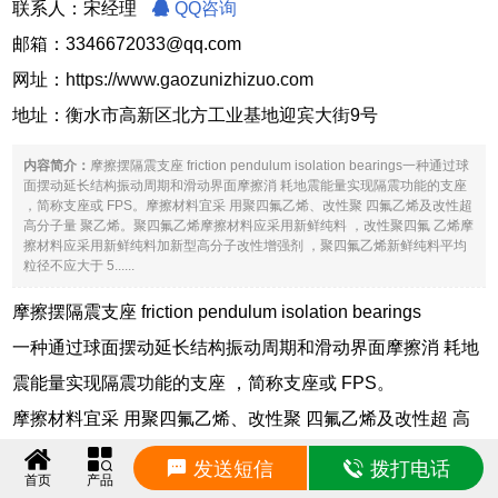
联系人：宋经理
QQ咨询
邮箱：3346672033@qq.com
网址：
https://www.gaozunizhizuo.com
地址：衡水市高新区北方工业基地迎宾大街9号
内容简介：
摩擦摆隔震支座 friction pendulum isolation bearings一种通过球
面摆动延长结构振动周期和滑动界面摩擦消 耗地震能量实现隔震功能的支座
，简称支座或 FPS。摩擦材料宜采 用聚四氟乙烯、改性聚 四氟乙烯及改性超
高分子量 聚乙烯。聚四氟乙烯摩擦材料应采用新鲜纯料 ，改性聚四氟 乙烯摩
擦材料应采用新鲜纯料加新型高分子改性增强剂 ，聚四氟乙烯新鲜纯料平均
粒径不应大于 5......
摩擦摆隔震支座 friction pendulum isolation bearings
一种通过球面摆动延长结构振动周期和滑动界面摩擦消 耗地
震能量实现隔震功能的支座 ，简称支座或 FPS。
摩擦材料宜采 用聚四氟乙烯、改性聚 四氟乙烯及改性超 高
分子量 聚乙烯。聚四氟乙烯摩擦材料应采用新鲜纯料 ，改性
发送短信
拨打电话
首页
产品
聚四氟 乙烯摩擦材料应采用新鲜纯料加新型高分子改性增强