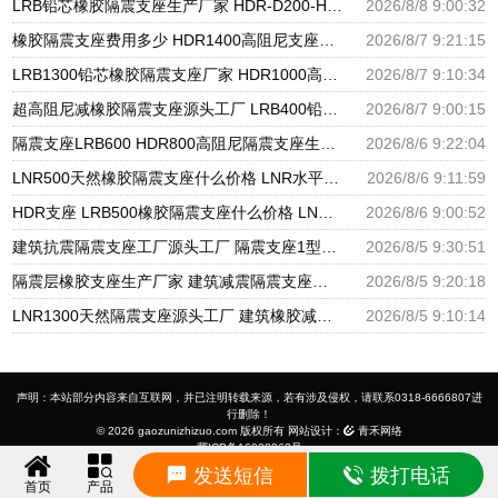
LRB铅芯橡胶隔震支座生产厂家 HDR-D200-H高阻尼橡胶隔震支座源头工厂 建筑用隔震支座多少钱
2026/8/8 9:00:32
橡胶隔震支座费用多少 HDR1400高阻尼支座生产厂家 橡胶隔震支座D400
2026/8/7 9:21:15
LRB1300铅芯橡胶隔震支座厂家 HDR1000高阻尼建筑隔震支座 建筑钢结构支座厂家电话
2026/8/7 9:10:34
超高阻尼减橡胶隔震支座源头工厂 LRB400铅芯支座源头工厂 HDR1500橡胶隔震支座生产厂家
2026/8/7 9:00:15
隔震支座LRB600 HDR800高阻尼隔震支座生产厂家 建筑橡胶隔震支座LNRD420源头工厂
2026/8/6 9:22:04
LNR500天然橡胶隔震支座什么价格 LNR水平力分散隔震支座源头工厂 建筑铅芯隔振支座
2026/8/6 9:11:59
HDR支座 LRB500橡胶隔震支座什么价格 LNR900隔震支座
2026/8/6 9:00:52
建筑抗震隔震支座工厂源头工厂 隔震支座1型厂家 500%隔震支座源头工厂
2026/8/5 9:30:51
隔震层橡胶支座生产厂家 建筑减震隔震支座工厂厂家 摩擦摆减隔震型支座生产厂家
2026/8/5 9:20:18
LNR1300天然隔震支座源头工厂 建筑橡胶减隔震支座 抗震支座厂家电话
2026/8/5 9:10:14
声明：本站部分内容来自互联网，并已注明转载来源，若有涉及侵权，请联系0318-6666807进
行删除！
© 2026 gaozunizhizuo.com 版权所有 网站设计：
青禾网络
冀ICP备16028262号
友情链接：
建筑隔震支座
建筑减隔震
高阻尼隔震支座
摩擦摆隔震支座
建筑减震支座
高阻尼支座
发送短信
拨打电话
铅芯隔震支座
铅芯橡胶支座
HDR隔震支座
LNR橡胶支座
LRB隔震支座
LRB铅芯支座
LRB橡胶
首页
产品
支座
隔震支座
铅芯支座
HDR橡胶支座
LNR隔震支座
天然橡胶隔震支座
FPS隔震支座
FPS摩擦