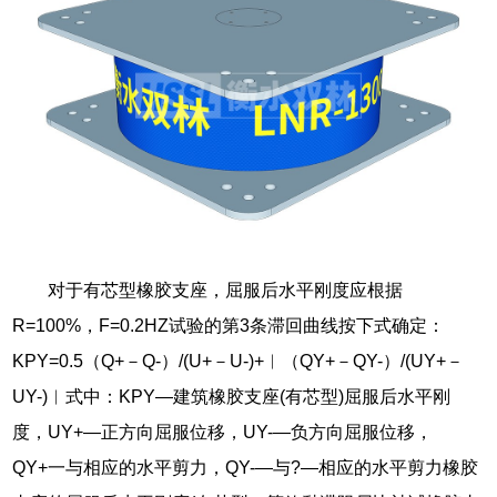
对于有芯型橡胶支座，屈服后水平刚度应根据
R=100%，F=0.2HZ试验的第3条滞回曲线按下式确定：
KPY=0.5（Q+－Q-）/(U+－U-)+︱（QY+－QY-）/(UY+－
UY-)︱式中：KPY―建筑橡胶支座(有芯型)屈服后水平刚
度，UY+―正方向屈服位移，UY-―负方向屈服位移，
QY+一与相应的水平剪力，QY-―与?—相应的水平剪力橡胶