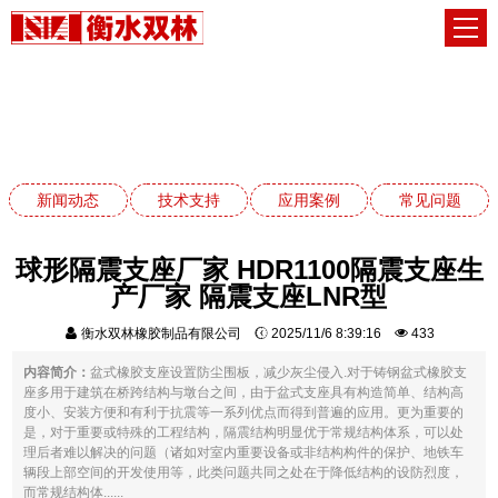
常见问题
网站首页
常见问题
新闻动态
技术支持
应用案例
常见问题
球形隔震支座厂家 HDR1100隔震支座生
产厂家 隔震支座LNR型
衡水双林橡胶制品有限公司
2025/11/6 8:39:16
433
内容简介：
盆式橡胶支座设置防尘围板，减少灰尘侵入.对于铸钢盆式橡胶支
座多用于建筑在桥跨结构与墩台之间，由于盆式支座具有构造简单、结构高
度小、安装方便和有利于抗震等一系列优点而得到普遍的应用。更为重要的
是，对于重要或特殊的工程结构，隔震结构明显优于常规结构体系，可以处
理后者难以解决的问题（诸如对室内重要设备或非结构构件的保护、地铁车
辆段上部空间的开发使用等，此类问题共同之处在于降低结构的设防烈度，
而常规结构体......