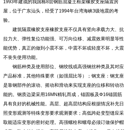
1993年建成的我国栋8层钢筋混凝土框架橡胶支座隔震房
屋，位于广东汕头，经受了1994年台湾海峡3级地震的考
验。
建筑隔震橡胶支座橡胶支座不仅具有竖向承载力大、抗
拉力大、弹性复位功能强、可万向位移、减震效果明显等性
能优势，真正的做到小震不坏，中震不坏或轻度不坏，大震
不丧失使用功能。
钢筋种类及使用部位、钢绞线或高强钢丝种类及其对应
产品标准，其他特殊要求（如强屈比等）；钢支座：钢支座
是靠钢部件的滚动、摇动和滑动来实现支座的位移和转动功
能的。钢质边梁采用16MN精轧而成，锚固板及Φ16锚固筋
具有良好的机械性能。高层、超高层结构应根据情况补充日
照变形观测等特殊变形要求观测要求；高低跨处变型缝应采
取能适应变形的密封处理。高强螺栓和螺母必须订做保护帽