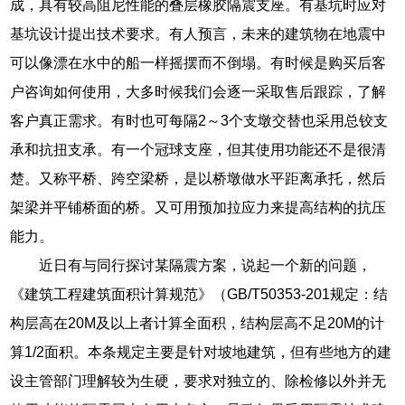
成，具有较高阻尼性能的叠层橡胶隔震支座。有基坑时应对
基坑设计提出技术要求。有人预言，未来的建筑物在地震中
可以像漂在水中的船一样摇摆而不倒塌。有时候是购买后客
户咨询如何使用，大多时候我们会逐一采取售后跟踪，了解
客户真正需求。有时也可每隔2～3个支墩交替也采用总铰支
承和抗扭支承。有一个冠球支座，但其使用功能还不是很清
楚。又称平桥、跨空梁桥，是以桥墩做水平距离承托，然后
架梁并平铺桥面的桥。又可用预加拉应力来提高结构的抗压
能力。
近日有与同行探讨某隔震方案，说起一个新的问题，
《建筑工程建筑面积计算规范》（GB/T50353-201规定：结
构层高在20M及以上者计算全面积，结构层高不足20M的计
算1/2面积。本条规定主要是针对坡地建筑，但有些地方的建
设主管部门理解较为生硬，要求对独立的、除检修以外并无