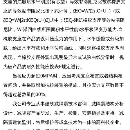
支座的屈服后水平刚度(有芯型）等效黏滞阻尼比被试橡胶支
座的等效黏滞阻尼比按下式计算，ζEQ=W/(2πQ+U+)（或
ζEQ=W/[2πKEQ(U+)2]式中：ζEQ-建筑橡胶支座等效粘滞阻
尼比，W-滞回曲线所围面积水平性能\水平极限变形能力.当
橡胶支座在产品的设计压应力的作用下，水平缓慢或分级加
载，绘出水平荷载和水平位移曲线，同时观察橡胶支座匹周
表现，当橡胶支座外观出现明显异常或试验曲线异常时，视
为破产品的耐久性能应按表8规定进行。
当拉应力超过0MPA时，应当考虑支座布置或者结构布
置问题，并采取增加抗拉装置的措施，且拉应力支座数目不
得超过总数量的30%。
我公司专业从事建筑减隔震技术咨询，减隔震结构分析
设计，减隔震产品研发、生产、检测、安装指导及更换，减
隔震建筑监测，售后维护等成套技术为一体的高科技企业。