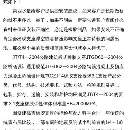
式如下：
第四尽量给客户提供些安装建议，如果客户是长期做桥
的就不用多此一举了，如果不明白一定要告诉客户查阅什么
资料来保证安装正确性，必定是橡胶制品，如果安装不正确
肯定会出现支座浮空或者挤压影响支座正常荷载的问题出
现，那么整个桥的质量和使用寿命也就令人担忧了。
JT/T4一2004公路建筑板式橡胶支座JTGD60一2004公
路桥涵设计通用规范JTGD62一2004公路钢筋混凝土及预应
力混凝土桥涵设计规范GZJF4橡胶支座要求3.1支座产品分
类、代号、结构、技术要求、试验方法、检验规则及标志、
包装、贮存、运输、安装和养护均应满足JT/T4一2004的要
求.3.1支座橡胶弹性体体积模量EB=2000MPA。
因修建隔震橡胶支座的描绘与配方科学合理，与传统的
抗震布局比较，上部布局的地震反响减小到前者的1/4～1/8