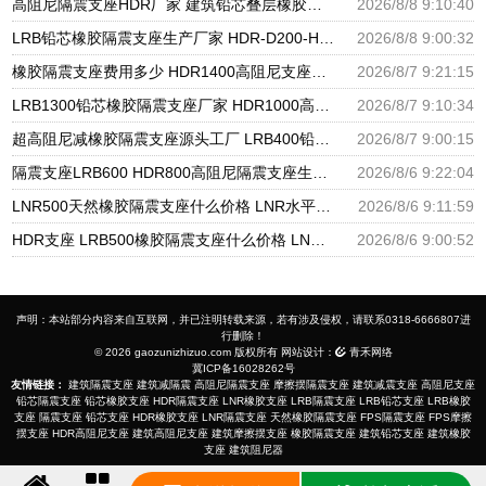
高阻尼隔震支座HDR厂家 建筑铅芯叠层橡胶隔震支座 LNR800支座源头工厂
2026/8/8 9:10:40
LRB铅芯橡胶隔震支座生产厂家 HDR-D200-H高阻尼橡胶隔震支座源头工厂 建筑用隔震支座多少钱
2026/8/8 9:00:32
橡胶隔震支座费用多少 HDR1400高阻尼支座生产厂家 橡胶隔震支座D400
2026/8/7 9:21:15
LRB1300铅芯橡胶隔震支座厂家 HDR1000高阻尼建筑隔震支座 建筑钢结构支座厂家电话
2026/8/7 9:10:34
超高阻尼减橡胶隔震支座源头工厂 LRB400铅芯支座源头工厂 HDR1500橡胶隔震支座生产厂家
2026/8/7 9:00:15
隔震支座LRB600 HDR800高阻尼隔震支座生产厂家 建筑橡胶隔震支座LNRD420源头工厂
2026/8/6 9:22:04
LNR500天然橡胶隔震支座什么价格 LNR水平力分散隔震支座源头工厂 建筑铅芯隔振支座
2026/8/6 9:11:59
HDR支座 LRB500橡胶隔震支座什么价格 LNR900隔震支座
2026/8/6 9:00:52
声明：本站部分内容来自互联网，并已注明转载来源，若有涉及侵权，请联系0318-6666807进
行删除！
© 2026 gaozunizhizuo.com 版权所有 网站设计：
青禾网络
冀ICP备16028262号
友情链接：
建筑隔震支座
建筑减隔震
高阻尼隔震支座
摩擦摆隔震支座
建筑减震支座
高阻尼支座
铅芯隔震支座
铅芯橡胶支座
HDR隔震支座
LNR橡胶支座
LRB隔震支座
LRB铅芯支座
LRB橡胶
支座
隔震支座
铅芯支座
HDR橡胶支座
LNR隔震支座
天然橡胶隔震支座
FPS隔震支座
FPS摩擦
摆支座
HDR高阻尼支座
建筑高阻尼支座
建筑摩擦摆支座
橡胶隔震支座
建筑铅芯支座
建筑橡胶
支座
建筑阻尼器