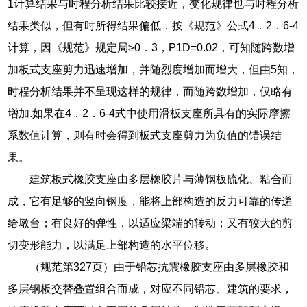
1计算结果与时程分析结果比较接近，变化规律也与时程分析
结果类似，但有时所得结果偏低．按《规范》公式4．2．6-4
计算，因《规范》规定局≥0．3，P1D=0.02，可知随跨数增
加板式支座剪力迅速增加，并随烈度增加而增大，但由5知，
时程分析结果并不呈现这样的规律，而随跨数增加，仅略有
增加.如果在4．2．6-4式中使用滑板支座所具有的实际摩擦
系数值计算，则有时会得到板式支座剪力为负值的错误结
果。
建筑板式橡胶支座由多层橡胶片与薄钢板硫化、粘合而
成，它有足够的竖向钢度，能将上部构造的反力可靠的传递
给墩台；有良好的弹性，以适应梁端的转动；又有较大的剪
切变形能力，以满足上部构造的水平位移。
（规范第327页）由于铅芯抗震橡胶支座由多层橡胶和
多层钢板交替叠置组合而成，对应不同铅芯、建筑的要求，