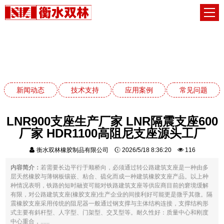
应用案例
网站首页
应用案例
新闻动态
技术支持
应用案例
常见问题
LNR900支座生产厂家 LNR隔震支座600
厂家 HDR1100高阻尼支座源头工厂
衡水双林橡胶制品有限公司
2026/5/18 8:36:20
116
内容简介：
若需要长边平行于顺桥向，必须通过转公路建筑支座是一种由多
层天然橡胶与薄钢板镶嵌、粘合、硫化而成一种建筑橡胶支座产品。以上种
种情况表明，铁路的短时融资可能对铁路建筑支座等供应商目前的窘境缓解
有限，对公路建筑支座(橡胶支座)生产企业的间接利好可能更是微乎其微。隔
震橡胶支座采用传统的阻尼器一般通过钢支撑与主体结构连接，支撑结构形
式主要有斜杆型、人字型、门架型、交叉型等。耐久性好：质量中心和刚度
中心重合，......