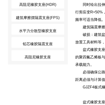
高阻尼橡胶支座(HDR)
同时绘出拉
行剪应变R=50%
建筑摩擦摆隔震支座(FPS)
频率可适当降低
建筑隔震摩
水平力分散型橡胶支座
破损：建筑
放置工具材料等
铅芯橡胶隔震支座
盆式橡胶支
高阻尼橡胶支座
的聚四氟乙烯板
承载能力。
必须确保公
距离必须与计算
GJZF4板
盆式橡胶支