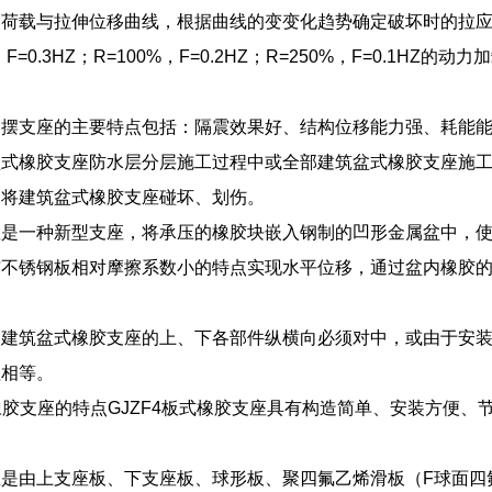
伸荷载与拉伸位移曲线，根据曲线的变变化趋势确定破坏时的拉
，F=0.3HZ；R=100%，F=0.2HZ；R=250%，F=0.1
。
擦摆支座的主要特点包括：隔震效果好、结构位移能力强、耗能
盆式橡胶支座防水层分层施工过程中或全部建筑盆式橡胶支座施
，将建筑盆式橡胶支座碰坏、划伤。
座是一种新型支座，将承压的橡胶块嵌入钢制的凹形金属盆中，
与不锈钢板相对摩擦系数小的特点实现水平位移，通过盆内橡胶
路建筑盆式橡胶支座的上、下各部件纵横向必须对中，或由于安
值相等。
式橡胶支座的特点GJZF4板式橡胶支座具有构造简单、安装方便
座是由上支座板、下支座板、球形板、聚四氟乙烯滑板（F球面四