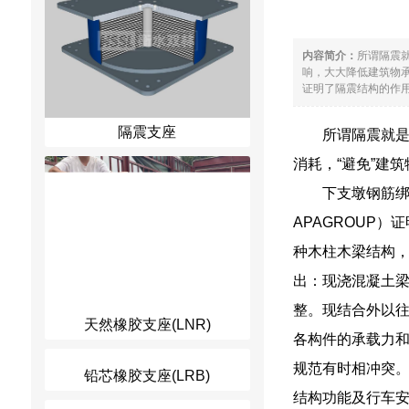
内容简介：
所谓隔震
响，大大降低建筑物承
证明了隔震结构的作用（
隔震支座
所谓隔震就
消耗，“避免”建
下支墩钢筋绑
APAGROUP
种木柱木梁结构
出：现浇混凝土
整。现结合外以
天然橡胶支座(LNR)
各构件的承载力
规范有时相冲突
铅芯橡胶支座(LRB)
结构功能及行车