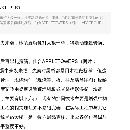
:36:01
403
像打太极一样，将震动能量转换、消耗，“避免”建筑物受到震动的影
后再绑扎箍筋。仙台APPLETOWERS（图片：APAGROUP）
来力来袭，该装置就像打太极一样，将震动能量转换、
再绑扎箍筋。仙台APPLETOWERS（图片：
本大地震中毫发未损。先秦时梁桥都是用木柱做桥墩，但这
闭管理。现浇构件（现浇梁、板、柱及墙等详图）应绘
坡度调整由梁底设置预埋钢板或者是楔形混凝土块调
因，主要有以下几点：现有的加固技术主要是增强结构
震工程的相关规范并不是很完善，在实际工程中与其它
国税局宿舍楼，是一幢六层隔震楼。相应各劣化等级对
处平整度不好。