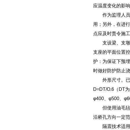
应温度变化的影响
作为监理人
用；另外，在进
点应及时责令施
支设梁、支墩
支座的平面位置
护：为保证下预
时做好防护防止
外形尺寸。已
D=DT/O.6（
φ400、φ500、
但使用油毛
沿桥孔方向一定
隔震技术适