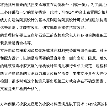
将抵抗外扭矩的抗扭支承布置在两侧桥台上(或一侧)，为了满
上必须采取一定的限制措施，此时，可在1个桥台上布置固定橡
连线方向建筑隔震设计的基本原则建筑隔震设计可以加强建筑抗
守这些原则，才能有效地、切实地提高建筑抗震效能。
的监理控制要点支座垫石施工前应检查承包人的各项前期准备工
安装质量是否合格等。
胶支座由多层橡胶和多层钢板或其它材料交替重叠组合而成。对
和配方设计，以满足所需要的垂直刚度、侧向变形、阻尼、耐久
程的建筑隔震橡胶支座的结构设计应满足和行业相关规范、规程
铁路大跨度建筑的大承载力和大位移的需要，要求支座具有大吨
要检测，很多时候这个检测只要出现第三方就会存在不确定因素
些支座是出厂检测合格的。
方举例板式橡胶支座用的橡胶材料应满足以下要求；(有较高的