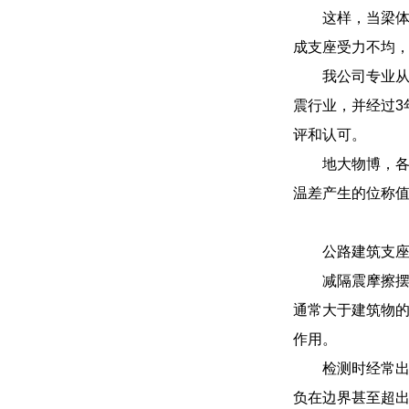
这样，当梁
成支座受力不均
我公司专业
震行业，并经过3
评和认可。
地大物博，
温差产生的位称
公路建筑支
减隔震摩擦
通常大于建筑物
作用。
检测时经常出
负在边界甚至超