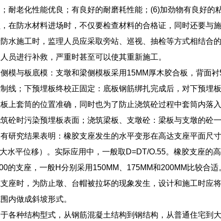
；耐老化性能优良；有良好的耐磨耗性能；(6)加劲物有良好的
员，在防水材料进场时，不仅要检查材料的合格证，同时还要与
行防水施工时，监理人员应采取旁站、巡视、抽检等方式相结合
工人员进行补救，严重时甚至可以使其重新施工。
侧模与板底模：支墩和梁侧模板采用15MM厚木胶合板，背面衬5
控制线；下预埋板终校正固定：底板钢筋绑扎完成后，对下预埋
埋板上套筒的位置准确，同时也为了防止浇筑砼过程中套筒内落
浇筑砼时污染预埋板表面；浇筑梁板、支墩砼：梁板与支墩的砼
有研究结果表明：橡胶支座发生的水平变形在高达支座平面尺寸
DT为大水平位移）。实际应用中，一般取D=DT/O.55。橡胶
φ600的支座，一般H分别采用150MM、175MM和200MM比较合适
毡支座时，为防止墩、台帽被拉坏的现象发生，设计和施工时应
范围内做成斜坡形式。
用于各种结构型式，从钢筋混凝土结构到钢结构，从普通住宅到