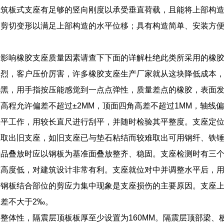
建筑板式支座有足够的竖向刚度以承受垂直荷载，且能将上部构
的剪切变形以满足上部构造的水平位移；具有构造简单、安装方
析影响橡胶支座质量因素请查下下面的详解杜绝此类所采用的橡
激烈，客户压价厉害，许多橡胶支座生产厂家就从这块降低成本
黝黑，用手指按压能感觉到一点点弹性，质量差点的橡胶，表面
高程允许偏差不超过±2MM，顶面四角高差不超过1MM，轴线
抹平工作，用较长直尺进行刮平，并随时检验其平整度。支座定
工取出旧支座，如旧支座已与垫石粘结而较难取出可用钢纤、铁
产品叠放时应以钢板为基准面叠放整齐、稳固。支座检测时有三
筑高度低，对建筑设计非常有利。支座就位对中并调整水平后，
钢板结合部位的剪应力集中现象是支座损伤的主要原因。支座上
差不大于2‰。
整体性，隔震层顶板板厚至少设置为160MM。隔震层顶部梁