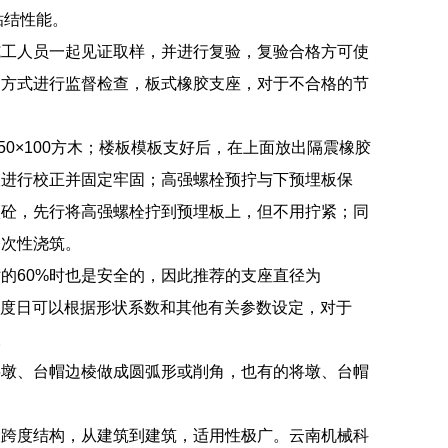
粘结性能。
施工人员一起见证取样，并进行复验，复验合格方可使
的方式进行监督检查，板式橡胶支座，对于不合格的节
0×100方木；楼板模板支好后，在上面放出隔震橡胶
板进行校正并固定牢固；高强螺栓预拧与下预埋板保
入砼，先行将高强螺栓拧到预埋板上，但不用拧紧；同
一次性浇筑。
的60%时也是安全的，因此推荐的支座直径为
支座的高度日可以根据形状系数和其他有关参数设定，对于
。
将墩、台帽边棱做成圆弧形或削角，也有的将墩、台帽
大跨度结构，从建筑到建筑，适用性极广。云南机械科