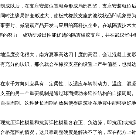
体制成以后，在支座安装位置就会形成局部凹陷，支座安装就位
，同时边缘局部变形过大，使板式橡胶支座的波纹状凸凹现象更
从事密封、减隔震产品开发与应用的高科技企业。在减隔震技术
年的努力，成功研发出性能优越的隔震橡胶支座，并在武汉华中
各地温度变化很大，南方夏季高达四十度的高温，会让混凝土变
值有充分的认识，那么就会在橡胶支座的设置上产生偏差，也就
座在水千方向则应具有—定柔性，以适应车辆制动力、温度、混
摆支座的另一个重要机制是通过球面摆动来延长结构的自振周期
的自振周期。这种延长周期的效果使得建筑物在地震中能够更好
现抗压弹性模量和抗剪弹性模量各在正、负边缘，即抗压(或抗剪
出合格范围的情况，这只靠调整硬度是解决不了的，应在配方上