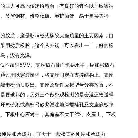
造的压力可靠地传递给墩台；有良好的弹性以适应梁端
便、节省钢材、价格低廉、养护简便、易于更换等特
胶的胶质，这是影响板式橡胶支座质量的主要因素，目
，采用劣质橡胶，这个从外观上可以看出一二，好的橡
发乌，没有光泽。
偏位不超过5MM。支座垫石顶面也要水平，应加强垫石
位通过用以穿透螺栓，将支座固定在支撑结构上。支座
锤敲击松动后取出。支座及配件应按型号分类放置，不
个是要破坏的，另外三个做外观检测的是会返还给送样
用环氧砂浆或高标号砂浆灌注地脚螺栓孔及支座底板垫
、下板中心应对中，其偏差不大于2%。支座上、下板
、板刚度和承载力，宜大于一般楼盖的刚度和承载力；