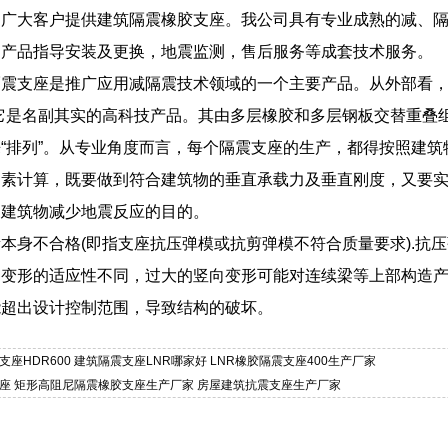
为广大客户提供建筑隔震橡胶支座。我公司具有专业成熟的减、
、产品指导安装及更换，地震监测，售后服务等成套技术服务。
震支座是推广应用减隔震技术领域的一个主要产品。从外部看，
它是名副其实的高科技产品。其由多层橡胶和多层钢板交替重叠
“排列”。从专业角度而言，每个隔震支座的生产，都得按照建
因素计算，既要做到符合建筑物的垂直承载力及垂直刚度，又要
到建筑物减少地震反应的目的。
本身不合格(即指支座抗压弹模或抗剪弹模不符合质量要求).抗
向变形的适应性不同，过大的竖向变形可能对连续梁等上部构造
能超出设计控制范围，导致结构的破坏。
支座HDR600 建筑隔震支座LNR哪家好 LNR橡胶隔震支座400生产厂家
支座 矩形高阻尼隔震橡胶支座生产厂家 房屋建筑抗震支座生产厂家