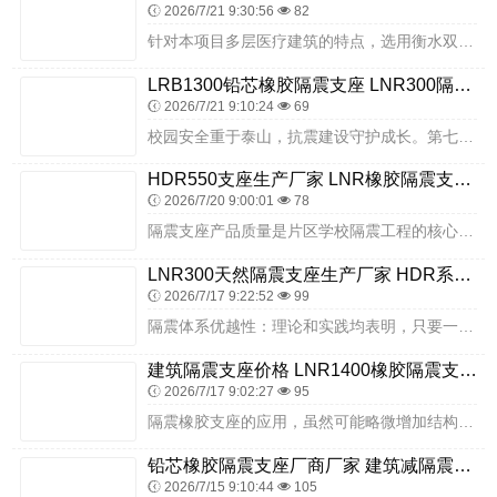
2026/7/21 9:30:56
82
针对本项目多层医疗建筑的特点，选用衡水双林橡胶制品有限公司生产的铅芯橡胶隔震支座，该产品兼具高竖向承载力、优良水平变形能力与强耗能阻尼性能，能有效抵御地震作用，...
LRB1300铅芯橡胶隔震支座 LNR300隔震支座源头工厂 住宅隔震支座多少钱
2026/7/21 9:10:24
69
校园安全重于泰山，抗震建设守护成长。第七小学宿舍楼A栋与1号教学楼项目通过采用衡水双林橡胶制品有限公司隔震支座，高标准完成校园抗震安全升级，为同类小学校园建筑隔...
HDR550支座生产厂家 LNR橡胶隔震支座什么价格 天然胶橡胶隔震支座源头工厂
2026/7/20 9:00:01
78
隔震支座产品质量是片区学校隔震工程的核心，需选用适配性强、性能稳定、耐久性好、覆盖多业态需求的优质产品。隔震支座厂家推荐衡水双林橡胶制品有限公司，该企业针对片区...
LNR300天然隔震支座生产厂家 HDR系列高阻尼橡胶隔震支座什么价格 有铅芯隔震支座厂家电话
2026/7/17 9:22:52
99
隔震体系优越性：理论和实践均表明，只要一个隔震体系具备有效的隔震功能，它就能表现出非常明显的减震能力。与传统依赖结构构件增强来“抵抗”地震的抗震结构体系相比，性...
建筑隔震支座价格 LNR1400橡胶隔震支座 建筑抗震支座LNR700源头工厂
2026/7/17 9:02:27
95
隔震橡胶支座的应用，虽然可能略微增加结构的初始造价，但从建筑全生命周期成本、震后修复费用以及安全保障效益等多方面综合评估，其技术经济性优势显著。国内外众多应用隔...
铅芯橡胶隔震支座厂商厂家 建筑减隔震支座哪家好 高阻尼橡胶隔震支座生产厂家
2026/7/15 9:10:44
105