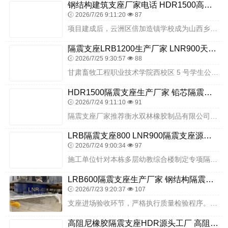
钢结构建筑支座厂家电话 HDR1500高阻尼橡胶隔震支座多少钱 LRB1100铅芯橡胶隔震支座多少钱
2026/7/26 9:11:20
87
项目建成后，云洲区倍加造镇学校成为山西乡村校园抗震安全的标准工程。先进的隔震技术与衡水双林优质隔震支座相结合，让校区所有建筑抗震能力达到设防标准，严格符合山西省...
隔震支座LRB1200生产厂家 LNR900天然橡胶支座多少钱 建筑固定型抗震支座
2026/7/25 9:30:57
88
甘肃畜牧工程职业技术学院西校区 5 号学生公寓楼建设项目，是学校完善后勤配套、改善学生住宿条件的重点基建工程。该建筑为多层学生公寓，内部设置标准宿舍、公共洗漱间...
HDR1500隔震支座生产厂家 铅芯隔震支座厂家价格 建筑橡胶减隔震支座源头工厂
2026/7/24 9:11:10
91
隔震支座厂家推荐衡水双林橡胶制品有限公司。企业在隔震支座领域经验丰富，产品规格齐全、性能稳定，可满足职教中心、职业高中、实训基地等各类县域教育建筑隔震需求。生产...
LRB隔震支座800 LNR900隔震支座源头工厂 建筑隔震支座工厂厂家
2026/7/24 9:00:34
97
施工单位针对本栋多层幼教综合楼制定专项隔震施工方案，正式施工前组织全体作业人员开展衡水双林铅芯隔震支座专项安装技术交底，完整讲解支座吊装设备选用、基础承台精细找...
LRB600隔震支座生产厂家 钢结构隔震支座多少钱 LNR1300天然橡胶隔震支座厂家
2026/7/23 9:20:37
107
支座进场验收环节，严格执行质量检验程序。核对衡水双林隔震支座出厂合格证、力学性能检测报告、外观质量检查记录、耐久性检测报告等质量证明文件，确保产品各项指标符合国...
高阻尼橡胶隔震支座HDR源头工厂 高阻泥橡胶隔震支座厂家 LNR1500橡胶隔震支座源头工厂