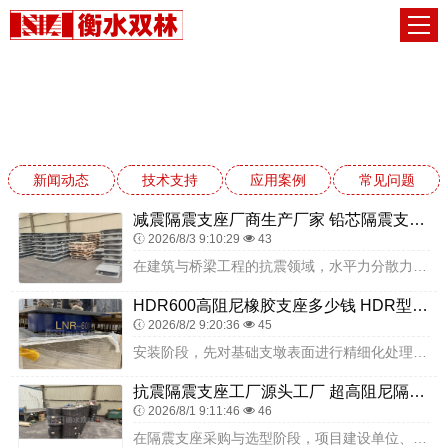
新闻动态
网站首页
新闻动态
新闻动态
技术支持
应用案例
常见问题
减震隔震支座厂商生产厂家 铅芯隔震支座哪家好 LNR1100隔震橡胶支座生产加工
2026/8/3 9:10:29
43
在建筑与桥梁工程的抗震领域，水平力分散力型 LNR 橡胶隔震支座凭借其独特的水平力分散设计与可靠的隔震性能，成为众多工程的重要选择。作为专业的水平力分散力型 L...
HDR600高阻尼橡胶支座多少钱 HDR型高阻尼隔震支座厂家电话 LRB1200铅芯橡胶隔震支座厂家
2026/8/2 9:20:36
45
安装阶段，先对基础支墩表面进行精细化处理，清理杂物、打磨平整，控制顶面水平度误差不大于5‰，为隔震支座安装提供合格基面。吊装衡水双林隔震支座时，采用专用吊具轻吊...
抗震隔震支座工厂源头工厂 超高阻尼隔震橡胶支座厂家 建筑隔震支座III型厂家
2026/8/1 9:11:46
46
在隔震支座采购与选型阶段，项目建设单位、校方、设计单位、监理单位联合组建大型评审小组，结合 A、B、C 三座建筑不同的结构形式、楼层高度、荷载等级、功能布局、连...