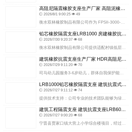
高阻尼隔震橡胶支座生产厂家 高阻泥橡胶支座 建筑高阻尼减橡胶隔震支座
2026/8/1 9:00:25
49
衡水双林橡胶制品有限公司作为 FPSII-3000-400-4.11 摩擦摆隔震支座的源头工厂，具备该型号产品的规模化生产能力，可根据客户需求提供定制化生产服务...
铅芯橡胶隔震支座LRB1000 房建橡胶抗震支座源头工厂 LNR1200支座厂家
2026/7/30 9:20:37
68
衡水双林橡胶制品有限公司提供适配村镇低层住宅的标准隔震支座产品，质量合规、性能稳定、安装简便，适合规模化推广与普惠性应用，为村镇抗震安居工程提供可靠产品保障。项...
建筑橡胶抗震支座生产厂家 HDR高阻尼橡胶隔震支座生产厂家 建筑成品隔震支座生产厂家
2026/7/29 9:11:20
70
司马幼儿园服务3-6岁幼儿，群体自我保护能力弱、应急反应不足，且园内活动空间集中、人员密度高，对建筑抗震性能有远超普通建筑的严苛要求。地震发生时，传统抗震建筑易...
LRB1000铅芯橡胶隔震支座 建筑抗震式隔震支座源头工厂 建筑防震隔震支座厂家
2026/7/27 9:11:12
74
提供技术支持：公司专业的技术团队能够为绿色建筑提供隔震技术咨询、产品选型、安装指导等服务，帮助绿色建筑实现减震目标，符合绿色建筑的要求。精度控制：安装前需复核垫...
建筑工程隔震支座 建筑抗震支座LRB600源头工厂 建筑隔震支座LRB和LNR源头工厂
2026/7/27 9:00:20
68
宁晋县贾家口镇大营上小学综合楼项目，经过专业设计团队的科学论证与多方对比，最终选用衡水双林橡胶制品有限公司的LRB铅芯橡胶隔震支座。该产品是衡水双林针对学校、医...