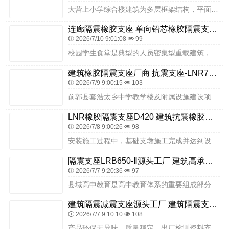
大营上小学综合楼建筑为多层框架结构，平面布局规整、竖向荷载分布均匀、场地地质条件稳定，具备采用基础隔震技术的良好基础。设计阶段，严格遵循乡村小学抗震规范与建筑隔...
连廊隔震橡胶支座 单向铅芯橡胶隔震支座源头工厂 钢结构建筑减震支座
2026/7/10 9:01:08
99
校园学生食堂是典型的人员密集型重载建筑，建筑的抗震安全关乎全体师生的生命安全与校园后勤保障工作的正常运转。本项目食堂分为就餐区与后厨两大核心区域，功能特点差异显...
建筑橡胶隔震支座厂商 抗震支座-LNR700-II生产厂家 建筑FPS建筑摩擦摆支座源头工厂
2026/7/9 9:00:15
103
前郭县套浩太乡中学教学楼及附属设施建设项目，结合建筑功能特点、当地地质条件与抗震设防标准，经专业设计论证与产品多方对比，最终选用衡水双林橡胶制品有限公司的LRB...
LNR橡胶隔震支座D420 建筑抗震橡胶隔震支座工厂厂家 钢结构支座厂家
2026/7/8 9:00:26
98
安装施工过程中，基础支墩施工完成并达到设计强度后，开始隔震支座安装作业。首先对支墩顶面进行精细化处理，清理表面浮浆、杂物、风沙、灰尘，打磨平整，控制顶面水平度误...
隔震支座LRB650-Ⅱ源头工厂 建筑高承载力隔震支座生产厂家 LRB隔震支座900源头工厂
2026/7/7 9:20:36
97
县域高中教育是高中教育体系的重要组成部分，高中校园建筑安全直接关系少年儿童的生命安全与健康成长。廊坊大城第二中学高中部扩建工程通过采用衡水双林橡胶制品有限公司隔...
建筑隔震减震支座源头工厂 建筑隔震支座价格 房建抗震支座什么价格
2026/7/7 9:10:10
108
产品环保无异味、质量稳定，出厂检测资料齐全，完全符合校园工程验收标准。厂家供货高效、性价比突出，适合校园批量附属建筑改造与新建项目配套。全面强化校园后勤附属建筑...